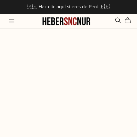
🇵🇪 Haz clic aquí si eres de Perú 🇵🇪