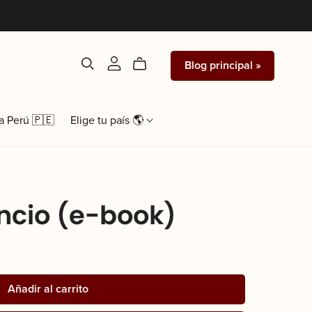
Blog principal »
a Perú 🇵🇪
Elige tu país 🌎
ncio (e-book)
Añadir al carrito