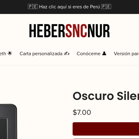
🇵🇪 Haz clic aquí si eres de Perú 🇵🇪
eth 🌟
Carta personalizada ✍️
Conóceme 👤
Versión par
Oscuro Sile
$7.00